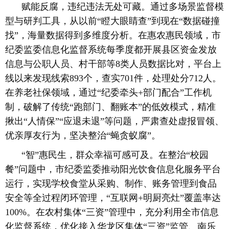
赋能反腐，违纪违法无处可藏。通过多场景监督模
型与研判工具，从以前“瞪大眼睛查”到现在“数据碰撞
找”，海量数据得到多维度分析。在惠农惠民领域，市
纪委监委信息化监督系统每季度都开展县区资金发放
信息与公职人员、村干部等8类人员数据比对，平台上
线以来发现线索893个，查实701件，处理处分712人。
在养老社保领域，通过“纪委牵头+部门配合”工作机
制，破解了传统“跑部门、翻账本”的低效模式，精准
揪出“人情保”“应退未退”等问题，严肃查处虚报冒领、
优亲厚友行为，坚决整治“蝇贪蚁腐”。
“智”惠民生，群众幸福可感可及。在整治“校园
餐”问题中，市纪委监委推动阳光饮食信息化服务平台
运行，实现学校食堂从采购、制作、账务管理到食品
安全等全过程闭环管理，“互联网+明厨亮灶”覆盖率达
100%。在农村集体“三资”管理中，充分利用全市信息
化监督系统，优化接入华龙区集体“三资”监管、南乐