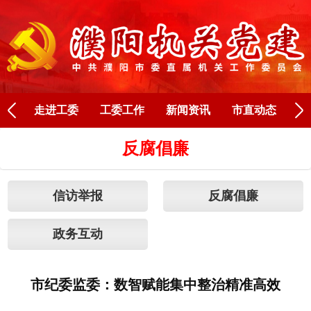
Next
走进工委
工委工作
新闻资讯
市直动态
人
反腐倡廉
信访举报
反腐倡廉
政务互动
市纪委监委：数智赋能集中整治精准高效