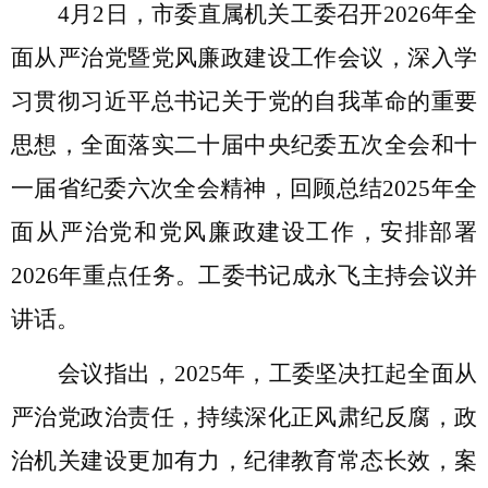
4
月
2
日
，市委直属机关工委召开
2026
年全
面从严治党暨党风廉政建设工作会议，深入学
习贯彻习近平总书记关于党的自我革命的重要
思想，全面落实二十届中央纪委五次全会和十
一届省纪委六次全会精神，
回顾
总结
2025
年
全
面从严治党
和
党风廉政建设
工作，安排部署
2026
年重点任务。工委书记成永飞
主持
会议并
讲话
。
会议指出，
2025
年，工委坚决扛起全面从
严治党政治责任，持续深化正风肃纪反腐，政
治机关建设更加有力，纪律教育常态长效，案