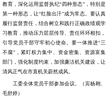
教育，深化运用监督执纪
“
四种形态
”
，特别是
第一种形态，让
“
红脸出汗
”
成为常态。
要
认真
履行监督责任，结合树立和践行正确政绩观学
习教育
，
推动压力层层传导、责任环环相扣
，
引导党员干部守牢初心使命。
要
一体推进
“
三
不腐
”
，紧盯权力集中、资金密集、资源富集
部门，强化制度约束，加强廉洁机关建设，让
清风正气在市直机关蔚然成风。
工委全体党员干部参加会议。
（宾杨翱、
毛舒婷）