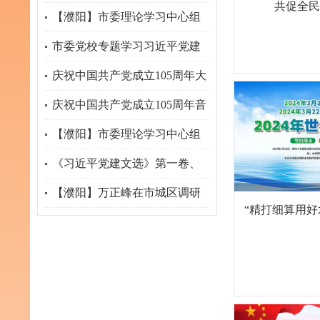
共促全民
传部、司法部关于开展法治宣
【濮阳】市委理论学习中心组
传教育的第九个五年规划
专题学习习近平党建思想
市委党校专题学习习近平党建
（2026－2030年）》
思想 研究部署学习宣传贯彻工
庆祝中国共产党成立105周年大
作
会在京隆重举行
庆祝中国共产党成立105周年音
乐会在京举行
【濮阳】市委理论学习中心组
举行集体学习研讨
《习近平党建文选》第一卷、
第二卷出版发行
【濮阳】万正峰在市城区调研
“精打细算用
推动经济高质量发展工作