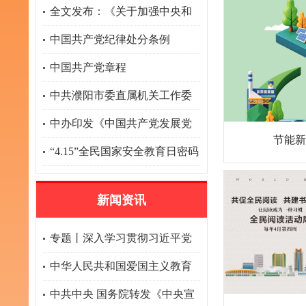
全文发布：《关于加强中央和
国家机关部门机关党委建设的
中国共产党纪律处分条例
意见》
中国共产党章程
中共濮阳市委直属机关工作委
员会关于全市“两优一先”拟推
中办印发《中国共产党发展党
节能新
荐对象的公示
员工作细则》
“4.15”全民国家安全教育日密码
安全宣传挂图
新闻资讯
专题丨深入学习贯彻习近平党
建思想
中华人民共和国爱国主义教育
法
中共中央 国务院转发《中央宣