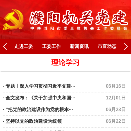
Next
走进工委
工委工作
新闻资讯
市直动态
人
理论学习
· 专题丨深入学习贯彻习近平党建···
06月16日
· 全文发布：《关于加强中央和国···
12月01日
· “把党的政治建设作为党的根本···
06月23日
· 坚持以党的政治建设为统领
06月22日