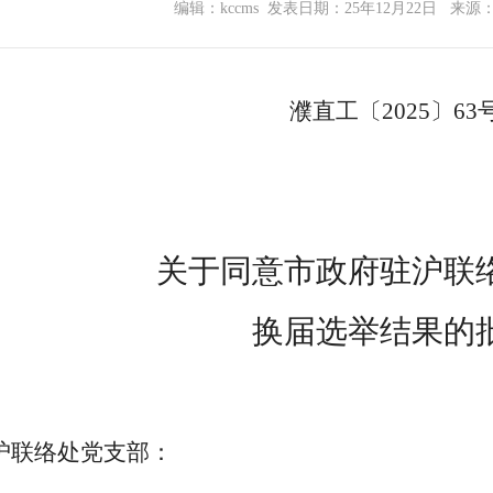
编辑：kccms
发表日期：25年12月22日
来源
濮
直工
〔
20
2
5
〕
63
关于
同意
市政府驻沪联
换届选举结果
的
沪联络处
党
支部：