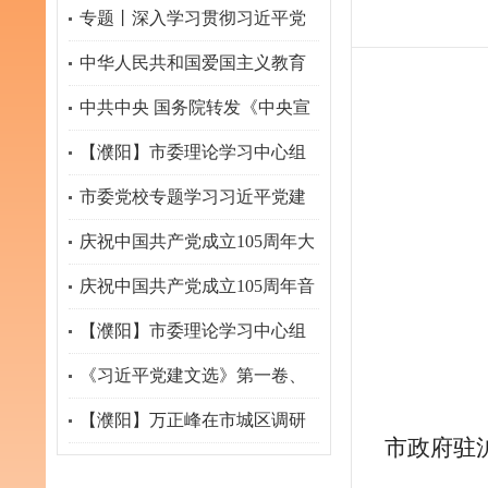
专题丨深入学习贯彻习近平党
建思想
中华人民共和国爱国主义教育
法
中共中央 国务院转发《中央宣
传部、司法部关于开展法治宣
【濮阳】市委理论学习中心组
传教育的第九个五年规划
专题学习习近平党建思想
市委党校专题学习习近平党建
（2026－2030年）》
思想 研究部署学习宣传贯彻工
庆祝中国共产党成立105周年大
作
会在京隆重举行
庆祝中国共产党成立105周年音
乐会在京举行
【濮阳】市委理论学习中心组
举行集体学习研讨
《习近平党建文选》第一卷、
第二卷出版发行
【濮阳】万正峰在市城区调研
市政府驻
推动经济高质量发展工作