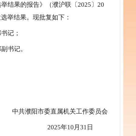
选举结果的报告
》
（濮
沪联
〔
202
5
〕
20
意选举结果。现批复如下：
部书记；
部副书记。
中共濮阳市委
直属
机关工作委员会
20
2
5
年
10
月
31
日