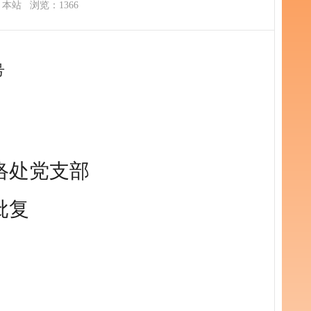
：本站
浏览：1366
号
络处党支部
批复