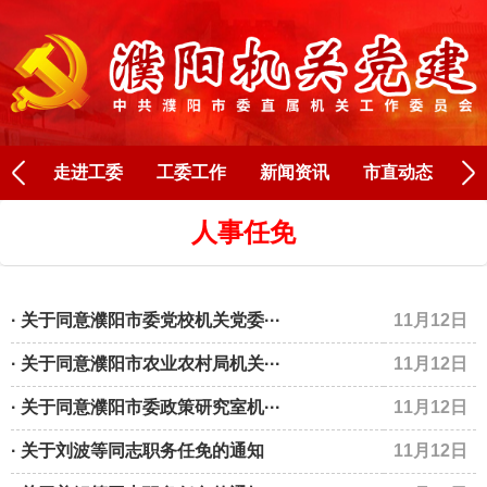
Next
走进工委
工委工作
新闻资讯
市直动态
人
人事任免
· 关于同意濮阳市委党校机关党委···
11月12日
· 关于同意濮阳市农业农村局机关···
11月12日
· 关于同意濮阳市委政策研究室机···
11月12日
· 关于刘波等同志职务任免的通知
11月12日